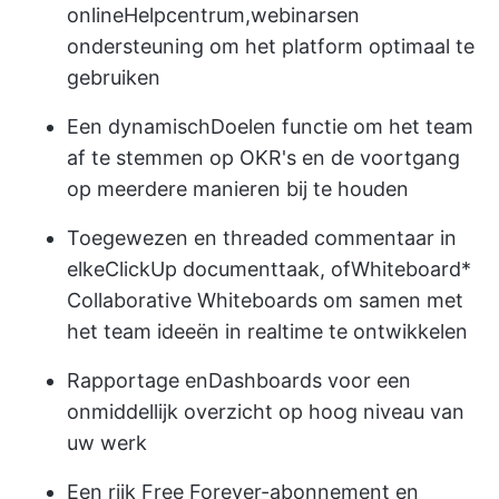
online
Helpcentrum
,
webinars
en
ondersteuning om het platform optimaal te
gebruiken
Een dynamisch
Doelen
functie om het team
af te stemmen op OKR's en de voortgang
op meerdere manieren bij te houden
Toegewezen en threaded commentaar in
elke
ClickUp document
taak, of
Whiteboard
*
Collaborative Whiteboards om samen met
het team ideeën in realtime te ontwikkelen
Rapportage en
Dashboards
voor een
onmiddellijk overzicht op hoog niveau van
uw werk
Een rijk Free Forever-abonnement en