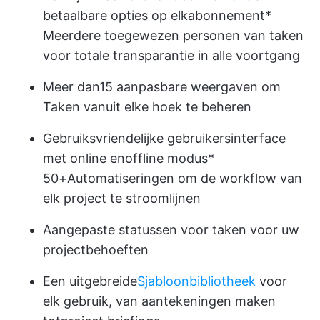
betaalbare opties op elk
abonnement
*
Meerdere toegewezen personen
van taken
voor totale transparantie in alle voortgang
Meer dan
15 aanpasbare weergaven
om
Taken vanuit elke hoek te beheren
Gebruiksvriendelijke gebruikersinterface
met online en
offline modus
*
50+
Automatiseringen
om de workflow van
elk project te stroomlijnen
Aangepaste statussen voor taken
voor uw
projectbehoeften
Een uitgebreide
Sjabloonbibliotheek
voor
elk gebruik, van aantekeningen maken