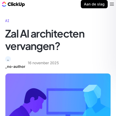
ClickUp Blog
Aan de slag
Ope
AI
Zal AI architecten
vervangen?
_
16 november 2025
_no-author