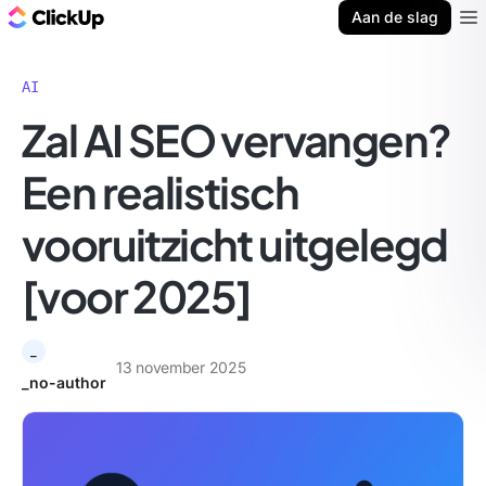
ClickUp Blog
Aan de slag
Ope
AI
Zal AI SEO vervangen?
Een realistisch
vooruitzicht uitgelegd
[voor 2025]
_
13 november 2025
_no-author