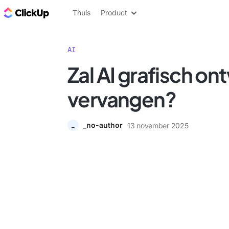
ClickUp Blog
Thuis
Product
AI
Zal AI grafisch o
vervangen?
_no-author
13 november 2025
_