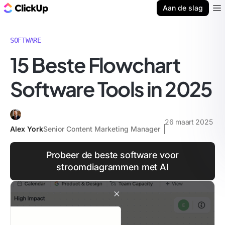
ClickUp Blog
Aan de slag
Ope
SOFTWARE
15 Beste Flowchart
Software Tools in 2025
26 maart 2025
Alex York
Senior Content Marketing Manager
Probeer de beste software voor
stroomdiagrammen met AI