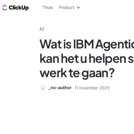
ClickUp Blog
Thuis
Product
AI
Wat is IBM Agenti
kan het u helpen 
werk te gaan?
_no-author
11 november 2025
_