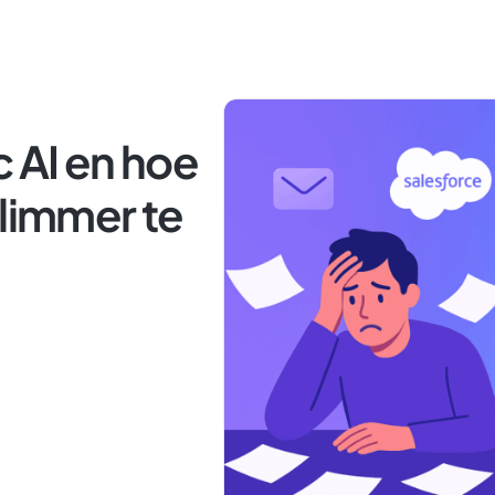
c AI en hoe
slimmer te