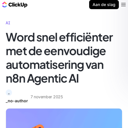
ClickUp Blog
Aan de slag
Ope
AI
Word snel efficiënter
met de eenvoudige
automatisering van
n8n Agentic AI
_
7 november 2025
_no-author