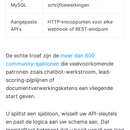
MySQL
schrijfbewerkingen
Aangepaste
HTTP-knooppunten voor elke
API's
webhook of REST-eindpunt
De echte troef zijn de
meer dan 600
community-sjablonen
die veelvoorkomende
patronen zoals chatbot-werkstroom, lead-
scoring-pijplijnen of
documentverwerkingsketens een vliegende
start geven.
U splitst een sjabloon, wisselt uw API-sleutels
en past de logica aan uw schema aan. Dat
markteffect betekent dat u nooit vanaf een leeg