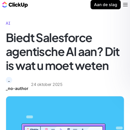
ClickUp Blog
Aan de slag
Ope
AI
Biedt Salesforce
agentische AI aan? Dit
is wat u moet weten
_
24 oktober 2025
_no-author