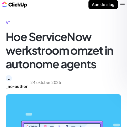
ClickUp Blog
Aan de slag
Ope
AI
Hoe ServiceNow
werkstroom omzet in
autonome agents
_
24 oktober 2025
_no-author