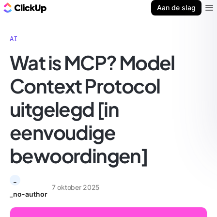
ClickUp Blog
Aan de slag
Ope
AI
Wat is MCP? Model
Context Protocol
uitgelegd [in
eenvoudige
bewoordingen]
_
7 oktober 2025
_no-author