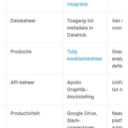
integratie
Databeheer
Toegang tot
Van ur
metadata in
voor a
DataHub
Productie
Tulip
Geauto
kwaliteitsbeheer
analys
defect
API-beheer
Apollo
Unifor
GraphQL-
tot mic
blootstelling
Productiviteit
Google Drive,
Naadlo
Slack-
platfor
connectoren
automa