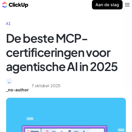
ClickUp Blog
Aan de slag
Ope
AI
De beste MCP-
certificeringen voor
agentische AI in 2025
_
7 oktober 2025
_no-author