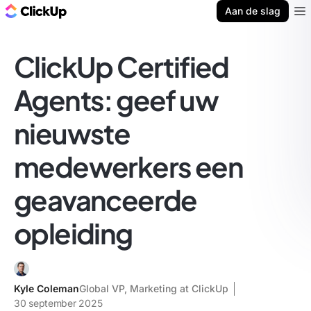
ClickUp Blog
Aan de slag
Ope
ClickUp Certified
Agents: geef uw
nieuwste
medewerkers een
geavanceerde
opleiding
Kyle Coleman
Global VP, Marketing at ClickUp
30 september 2025