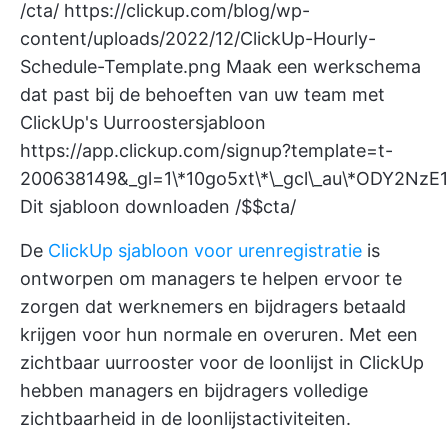
/cta/
https://clickup.com/blog/wp-
content/uploads/2022/12/ClickUp-Hourly-
Schedule-Template.png
Maak een werkschema
dat past bij de behoeften van uw team met
ClickUp's Uurroostersjabloon
https://app.clickup.com/signup?template=t-
200638149&_gl=1\*10go5xt\*\_gcl\_au\*ODY2Nz
Dit sjabloon downloaden /$$cta/
De
ClickUp sjabloon voor urenregistratie
is
ontworpen om managers te helpen ervoor te
zorgen dat werknemers en bijdragers betaald
krijgen voor hun normale en overuren. Met een
zichtbaar uurrooster voor de loonlijst in ClickUp
hebben managers en bijdragers volledige
zichtbaarheid in de loonlijstactiviteiten.