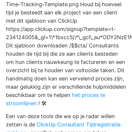
Time-Tracking-Template.png
Houd bij hoeveel
tijd je besteedt aan elk project van een client
met dit sjabloon van ClickUp
https://app.clickup.com/signup?template=t-
234124005&_gl=1\*1bxcc5j\*\_gcl\_au*ODY2Nz
Dit sjabloon downloaden /$$cta/
Consultants
houden de tijd bij die ze aan clients besteden
om hun clients nauwkeurig te factureren en een
overzicht bij te houden van voltooide taken. Dit
handmatig doen kan een vervelend proces zijn,
maar gelukkig zijn er verschillende hulpmiddelen
beschikbaar om te helpen
het proces te
stroomlijnen
! 🛠
Een van deze tools die we op je radar willen
zetten is de
ClickUp Consultant Tijdregistratie