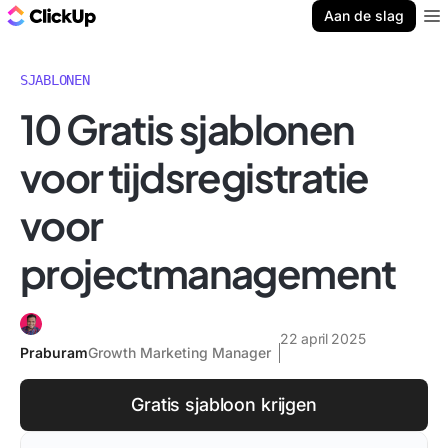
ClickUp Blog
Aan de slag
Ope
SJABLONEN
10 Gratis sjablonen
voor tijdsregistratie
voor
projectmanagement
22 april 2025
Praburam
Growth Marketing Manager
Gratis sjabloon krijgen