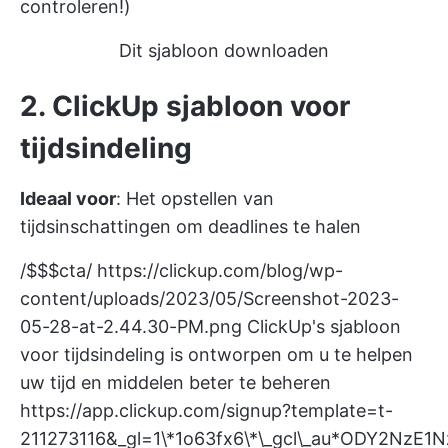
controleren!)
Dit sjabloon downloaden
2. ClickUp sjabloon voor
tijdsindeling
Ideaal voor
: Het opstellen van
tijdsinschattingen om deadlines te halen
/$$$cta/
https://clickup.com/blog/wp-
content/uploads/2023/05/Screenshot-2023-
05-28-at-2.44.30-PM.png
ClickUp's sjabloon
voor tijdsindeling is ontworpen om u te helpen
uw tijd en middelen beter te beheren
https://app.clickup.com/signup?template=t-
211273116&_gl=1\*1o63fx6\*\_gcl\_au*ODY2NzE