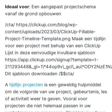
Ideaal voor
: Een aangepast projectschema
vanaf de grond opbouwen
/cta/
https://clickup.com/blog/wp-
content/uploads/2023/03/ClickUp-Fillable-
Project-Timeline-Template.png
Maak een tijdlijn
voor een project met behulp van een ClickUp
Lijst in deze eenvoudige invulbare sjabloon
https://app.clickup.com/signup?template=t-
211293448&_gl=1\*44op9v\_gcl\_au\*ODY2NzE1
Dit sjabloon downloaden /$$cta/
A
tijdlijn projecten
is een geweldig hulpmiddel
om de volgorde van uw project, gebeurtenis, les
of activiteit weer te geven. Vooral voor
projecten die niet helemaal passen in uw