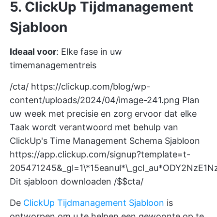
5. ClickUp Tijdmanagement
Sjabloon
Ideaal voor
: Elke fase in uw
timemanagementreis
/cta/
https://clickup.com/blog/wp-
content/uploads/2024/04/image-241.png
Plan
uw week met precisie en zorg ervoor dat elke
Taak wordt verantwoord met behulp van
ClickUp's Time Management Schema Sjabloon
https://app.clickup.com/signup?template=t-
205471245&_gl=1\*15eanul*\_gcl_au*ODY2NzE1
Dit sjabloon downloaden /$$cta/
De
ClickUp Tijdmanagement Sjabloon
is
ontworpen om u te helpen een gewoonte op te