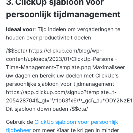
3. ClickUp sjabloon voor
persoonlijk tijdmanagement
Ideaal voor
: Tijd indelen om vergaderingen te
houden over productiviteit doelen
/$$$cta/
https://clickup.com/blog/wp-
content/uploads/2023/01/ClickUp-Personal-
Time-Management-Template.png
Maximaliseer
uw dagen en bereik uw doelen met ClickUp's
persoonlijke sjabloon voor tijdmanagement
https://app.clickup.com/signup?template=t-
205428704&_gl=1\*1o63fx6\*\_gcl\_au*ODY2Nz
Dit sjabloon downloaden /$$cta/
Gebruik de
ClickUp sjabloon voor persoonlijk
tijdbeheer
om meer Klaar te krijgen in minder