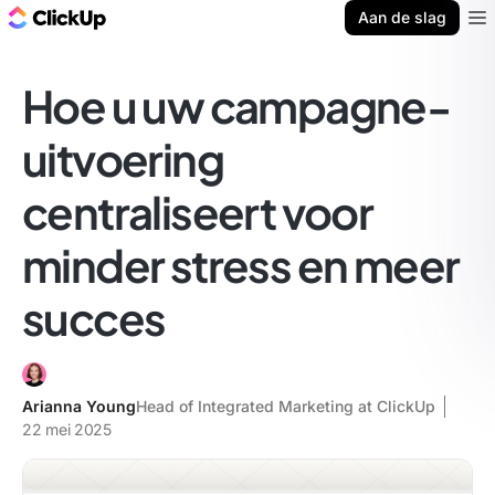
ClickUp Blog
Aan de slag
Ope
Hoe u uw campagne-
uitvoering
centraliseert voor
minder stress en meer
succes
Arianna Young
Head of Integrated Marketing at ClickUp
22 mei 2025