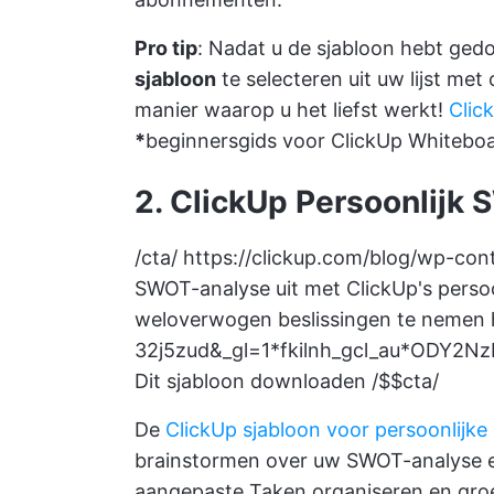
Pro tip
: Nadat u de sjabloon hebt ge
sjabloon
te selecteren uit uw lijst me
manier waarop u het liefst werkt!
Clic
*
beginnersgids voor ClickUp Whitebo
2. ClickUp Persoonlijk
/cta/
https://clickup.com/blog/wp-co
SWOT-analyse uit met ClickUp's pers
weloverwogen beslissingen te nemen
32j5zud&_gl=1*fkilnh_gcl_au*ODY2
Dit sjabloon downloaden /$$cta/
De
ClickUp sjabloon voor persoonlijk
brainstormen over uw SWOT-analyse en
aangepaste Taken organiseren en gro