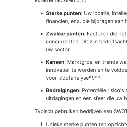
externe factoren zijn.
Sterke punten
: Uw locatie, inte
financiën, enz. die bijdragen aan
Zwakke punten
: Factoren die he
concurrenten. Dit zijn bedrijfsac
uw sector
Kansen
: Marktgroei en trends wa
innovatief te worden en te vold
voor kloofanalyse
*
!)
**
Bedreigingen
: Potentiële risico'
uitdagingen en een sfeer die uw b
Typisch gebruiken bedrijven een SWO
Unieke sterke punten ten opzicht