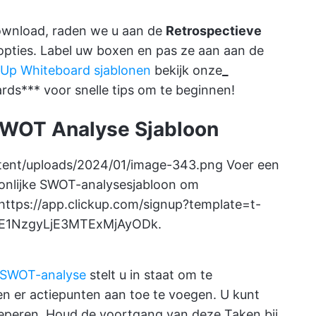
download, raden we u aan de
Retrospectieve
t opties. Label uw boxen en pas ze aan aan de
kUp Whiteboard sjablonen
bekijk onze
_
ards
*** voor snelle tips om te beginnen!
 SWOT Analyse Sjabloon
ntent/uploads/2024/01/image-343.png
Voer een
oonlijke SWOT-analysesjabloon om
https://app.clickup.com/signup?template=t-
NzE1NzgyLjE3MTExMjAyODk
.
e SWOT-analyse
stelt u in staat om te
 er actiepunten aan toe te voegen. U kunt
eperen. Houd de voortgang van deze Taken bij