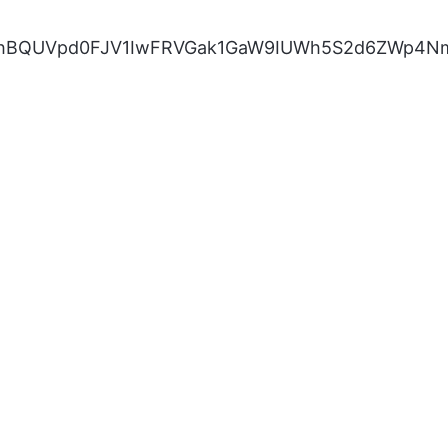
QmhBQUVpd0FJV1IwFRVGak1GaW9IUWh5S2d6ZWp4N