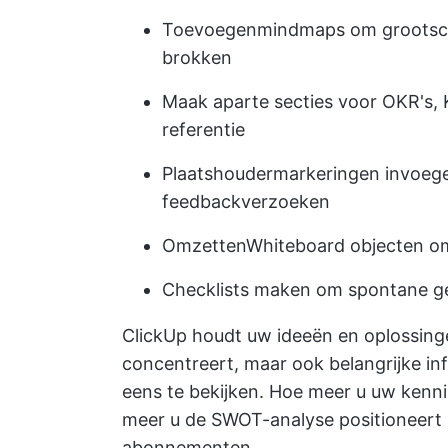
Toevoegen
mindmaps
om grootsch
brokken
Maak aparte secties voor OKR's, 
referentie
Plaatshoudermarkeringen invoege
feedbackverzoeken
Omzetten
Whiteboard objecten o
Checklists maken om spontane g
ClickUp houdt uw ideeën en oplossingen
concentreert, maar ook belangrijke in
eens te bekijken. Hoe meer u uw kenni
meer u de SWOT-analyse positioneert a
abonnementen.