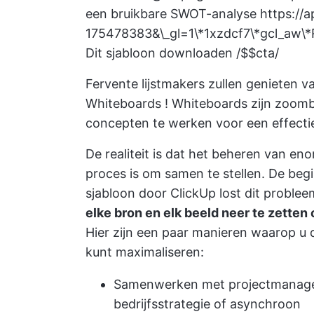
een bruikbare SWOT-analyse
https://
175478383&\_gl=1\*1xzdcf7\*gcl
Dit sjabloon downloaden /$$cta/
Fervente lijstmakers zullen genieten v
Whiteboards
! Whiteboards zijn zoom
concepten te werken voor een effect
De realiteit is dat het beheren van 
proces is om samen te stellen. De beg
sjabloon door ClickUp
lost dit proble
elke bron en elk beeld neer te zetten
Hier zijn een paar manieren waarop 
kunt maximaliseren:
Samenwerken met projectmanager
bedrijfsstrategie of asynchroon