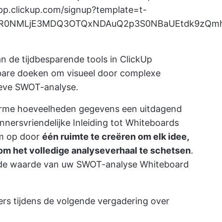
app.clickup.com/signup?template=t-
_aw\*R0NMLjE3MDQ3OTQxNDAuQ2p3S0NBaUEtdk9z
an de tijdbesparende tools in
ClickUp
bare doeken om visueel door complexe
ieve SWOT-analyse.
enorme hoeveelheden gegevens een uitdagend
innersvriendelijke
Inleiding tot Whiteboards
em op door
één ruimte te creëren om elk idee,
 om het volledige analyseverhaal te schetsen
.
u de waarde van uw SWOT-analyse Whiteboard
s tijdens de volgende vergadering over