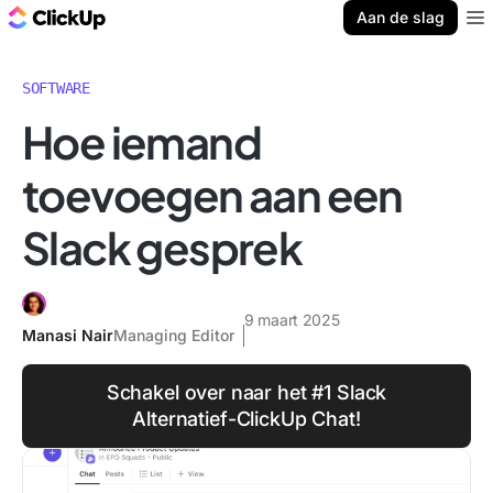
ClickUp Blog
Aan de slag
Ope
SOFTWARE
Hoe iemand
toevoegen aan een
Slack gesprek
9 maart 2025
Manasi Nair
Managing Editor
Schakel over naar het #1 Slack
Alternatief-ClickUp Chat!