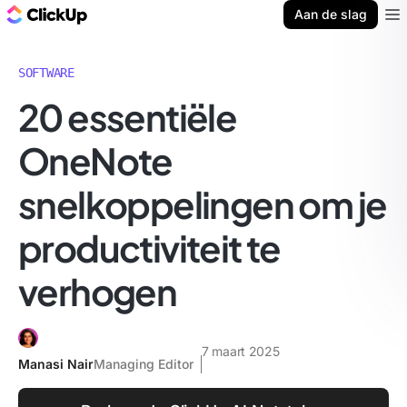
ClickUp Blog
Aan de slag
Ope
SOFTWARE
20 essentiële
OneNote
snelkoppelingen om je
productiviteit te
verhogen
7 maart 2025
Manasi Nair
Managing Editor