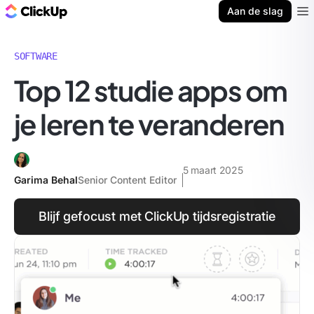
ClickUp Blog
Aan de slag
Ope
SOFTWARE
Top 12 studie apps om
je leren te veranderen
5 maart 2025
Garima Behal
Senior Content Editor
Blijf gefocust met ClickUp tijdsregistratie