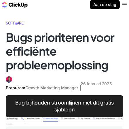
ClickUp Blog
Aan de slag
Ope
SOFTWARE
Bugs prioriteren voor
efficiënte
probleemoplossing
26 februari 2025
Praburam
Growth Marketing Manager
Bug bijhouden stroomlijnen met dit gratis
sjabloon