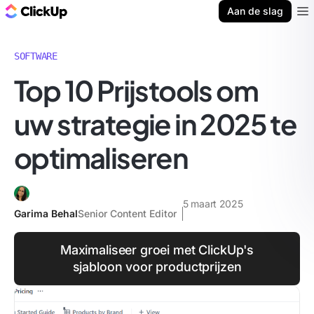
ClickUp Blog
Aan de slag
Ope
SOFTWARE
Top 10 Prijstools om
uw strategie in 2025 te
optimaliseren
5 maart 2025
Garima Behal
Senior Content Editor
Maximaliseer groei met ClickUp's
sjabloon voor productprijzen