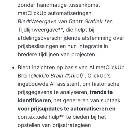
zonder handmatige tussenkomst
met
ClickUp automatiseringen
Biedt
Weergave van Gantt Grafiek
*
en
Tijdlijnweergave**, die helpt bij
afdelingsoverschrijdende afstemming over
prijsbeslissingen en hun integratie in
bredere tijdlijnen van projecten
Biedt inzichten op basis van AI met
ClickUp
Brein
clickUp Brain /%href/
, ClickUp's
ingebouwde AI-assistent, om historische
prijsgegevens te analyseren
, trends te
identificeren,
het genereren van subtaak
voor prijsupdates te automatiseren en
contextuele hulp** te bieden bij het
opstellen van prijsstrategieën