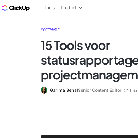
ClickUp Blog
Thuis
Product
SOFTWARE
15 Tools voor
statusrapportage
projectmanagem
Garima Behal
Senior Content Editor
21 feb