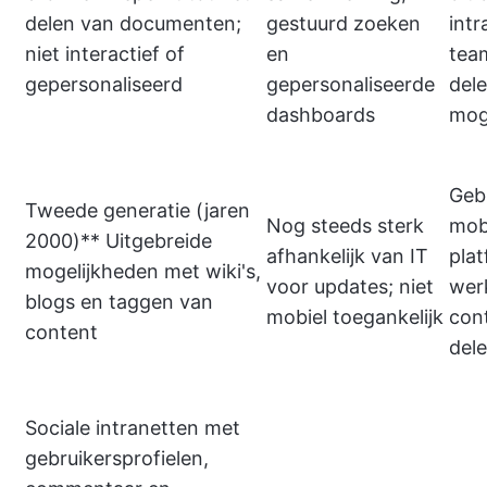
delen van documenten;
gestuurd zoeken
int
niet interactief of
en
tea
gepersonaliseerd
gepersonaliseerde
del
dashboards
mog
Gebr
Tweede generatie (jaren
Nog steeds sterk
mob
2000)** Uitgebreide
afhankelijk van IT
pla
mogelijkheden met wiki's,
voor updates; niet
wer
blogs en taggen van
mobiel toegankelijk
con
content
del
Sociale intranetten met
gebruikersprofielen,