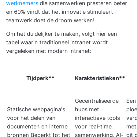
werknemers
die samenwerken presteren beter
en 60% vindt dat het innovatie stimuleert -
teamwerk doet de droom werken!
Om het duidelijker te maken, volgt hier een
tabel waarin traditioneel intranet wordt
vergeleken met modern intranet:
Tijdperk**
Karakteristieken**
Gecentraliseerde
Een 
Statische webpagina's
hubs met
plo
voor het delen van
interactieve tools
verd
documenten en interne
voor real-time
met
bronnen Beperkt tot het
samenwerking, AI-
dit