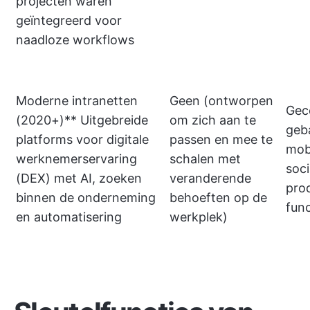
projecten waren
geïntegreerd voor
naadloze workflows
Moderne intranetten
Geen (ontworpen
Gece
(2020+)** Uitgebreide
om zich aan te
geb
platforms voor digitale
passen en mee te
mobi
werknemerservaring
schalen met
soc
(DEX) met AI, zoeken
veranderende
pro
binnen de onderneming
behoeften op de
func
en automatisering
werkplek)