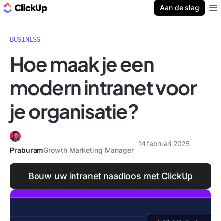
ClickUp Blog
Aan de slag
Ope
BUSINESS
Hoe maak je een
modern intranet voor
je organisatie?
14 februari 2025
Praburam
Growth Marketing Manager
Bouw uw intranet naadloos met ClickUp