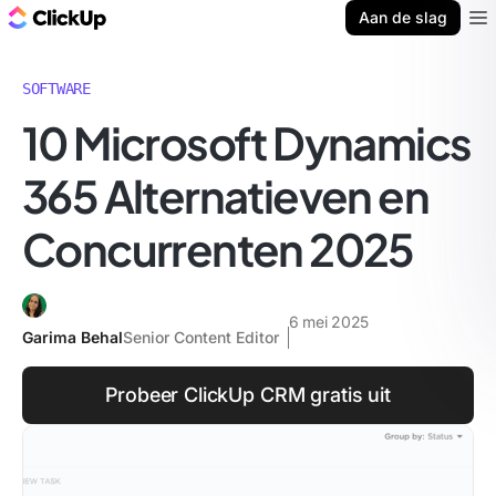
ClickUp Blog
Aan de slag
Ope
SOFTWARE
10 Microsoft Dynamics
365 Alternatieven en
Concurrenten 2025
6 mei 2025
Garima Behal
Senior Content Editor
Probeer ClickUp CRM gratis uit