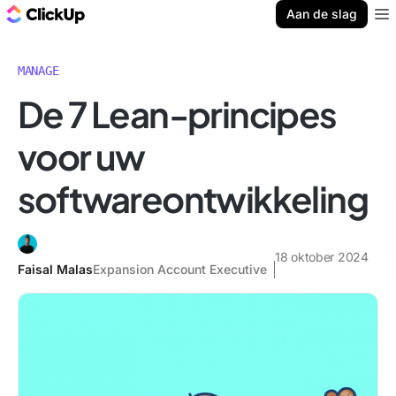
ClickUp Blog
Aan de slag
Ope
MANAGE
De 7 Lean-principes
voor uw
softwareontwikkeling
18 oktober 2024
Faisal Malas
Expansion Account Executive