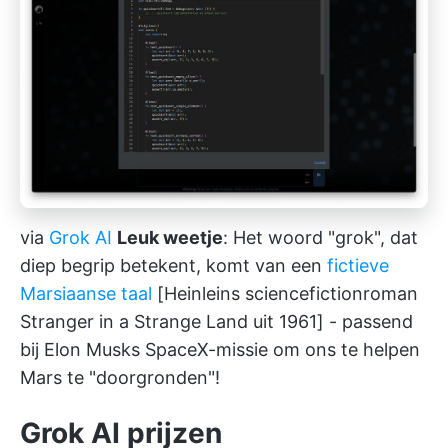
via
Grok AI
Leuk weetje
: Het woord "grok", dat
diep begrip betekent, komt van een
fictieve
Marsiaanse taal
[Heinleins sciencefictionroman
Stranger in a Strange Land uit 1961] - passend
bij Elon Musks SpaceX-missie om ons te helpen
Mars te "doorgronden"!
Grok AI prijzen