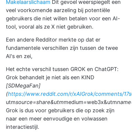
Makelaarslichaam
Dit gevoel weerspiegelt een
veel voorkomende aarzeling bij potentiële
gebruikers die niet willen betalen voor een AI-
tool, vooral als ze X niet gebruiken.
Een andere Redditor merkte op dat er
fundamentele verschillen zijn tussen de twee
AI's en zei,
Het echte verschil tussen GROK en ChatGPT:
Grok behandelt je niet als een KIND
[SDMegaFan]
(
https://www.reddit.com/r/xAIGrok/comments/17s
utm
source=share&utm
medium=web3x&utm
name
Grok is dus voor gebruikers die op zoek zijn
naar een meer eenvoudige en volwassen
interactiestijl.