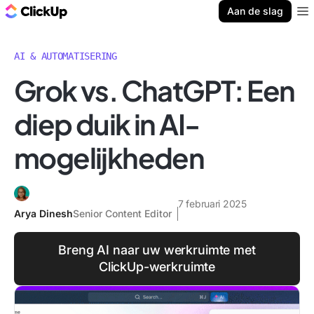
ClickUp Blog
Aan de slag
Ope
AI & AUTOMATISERING
Grok vs. ChatGPT: Een
diep duik in AI-
mogelijkheden
7 februari 2025
Arya Dinesh
Senior Content Editor
Breng AI naar uw werkruimte met
ClickUp-werkruimte