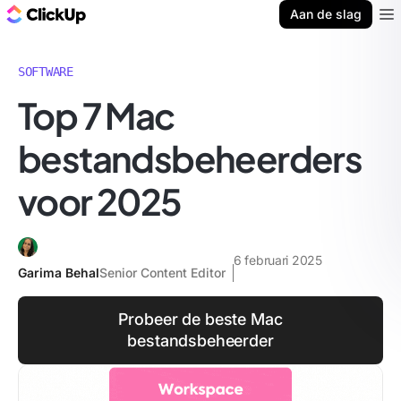
ClickUp Blog
Aan de slag
Ope
SOFTWARE
Top 7 Mac
bestandsbeheerders
voor 2025
6 februari 2025
Garima Behal
Senior Content Editor
Probeer de beste Mac
bestandsbeheerder