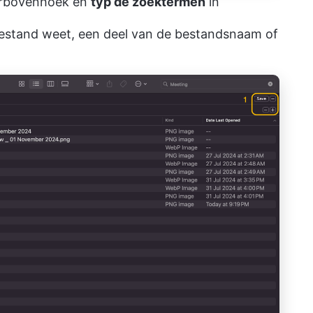
erbovenhoek en
typ de zoektermen
in
t bestand weet, een deel van de bestandsnaam of