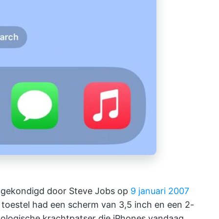
ngekondigd door Steve Jobs op
9 januari 2007
t toestel had een scherm van 3,5 inch en een 2-
ologische krachtpatser die iPhones vandaag