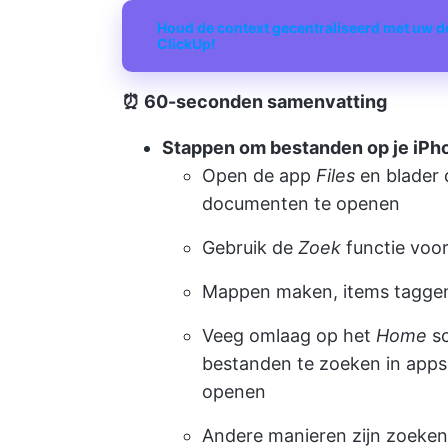
Houd de context gecentraliseerd met uw d
ClickUp!
⏰ 60-seconden samenvatting
Stappen om bestanden op je iPh
Open de app
Files
en blader
documenten te openen
Gebruik de
Zoek
functie voo
Mappen maken, items taggen
Veeg omlaag op het
Home
s
bestanden te zoeken in apps 
openen
Andere manieren zijn zoeken