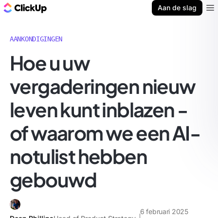
ClickUp Blog
Aan de slag
Ope
AANKONDIGINGEN
Hoe u uw
vergaderingen nieuw
leven kunt inblazen -
of waarom we een AI-
notulist hebben
gebouwd
6 februari 2025