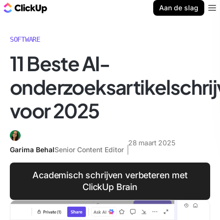
ClickUp Blog
Aan de slag
Ope
SOFTWARE
11 Beste AI-
onderzoeksartikelschrij
voor 2025
28 maart 2025
Garima Behal
Senior Content Editor
Academisch schrijven verbeteren met
ClickUp Brain