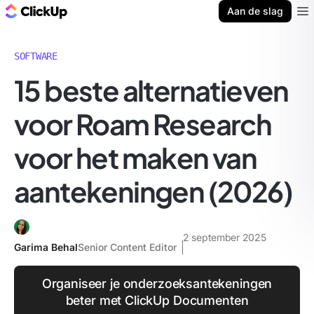
ClickUp Blog
Aan de slag
Ope
SOFTWARE
15 beste alternatieven
voor Roam Research
voor het maken van
aantekeningen (2026)
2 september 2025
Garima Behal
Senior Content Editor
Organiseer je onderzoeksantekeningen
beter met ClickUp Documenten