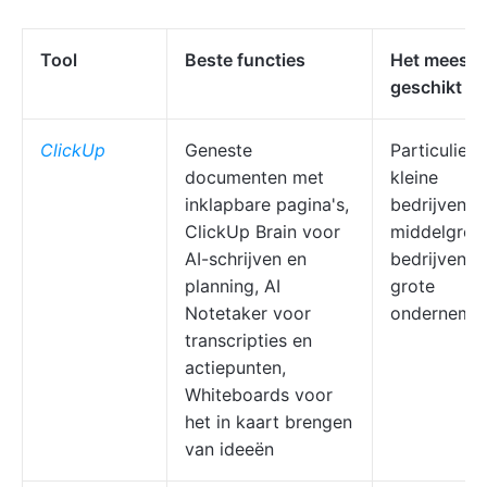
Tool
Beste functies
Het meest
geschikt vo
ClickUp
Geneste
Particuliere
documenten met
kleine
inklapbare pagina's,
bedrijven,
ClickUp Brain voor
middelgrot
AI-schrijven en
bedrijven,
planning, AI
grote
Notetaker voor
ondernemi
transcripties en
actiepunten,
Whiteboards voor
het in kaart brengen
van ideeën