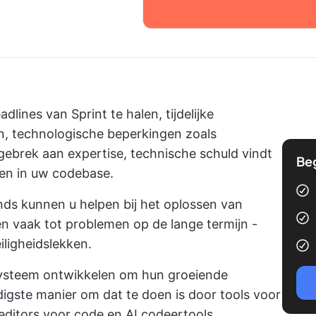
lines van Sprint te halen, tijdelijke
, technologische beperkingen zoals
ebrek aan expertise,
technische schuld
vindt
Be
en in uw codebase.
ds kunnen u helpen bij het oplossen van
en vaak tot problemen op de lange termijn -
iligheidslekken.
steem ontwikkelen om hun groeiende
igste manier om dat te doen is door tools voor
editors voor code
en
AI codeertools
.