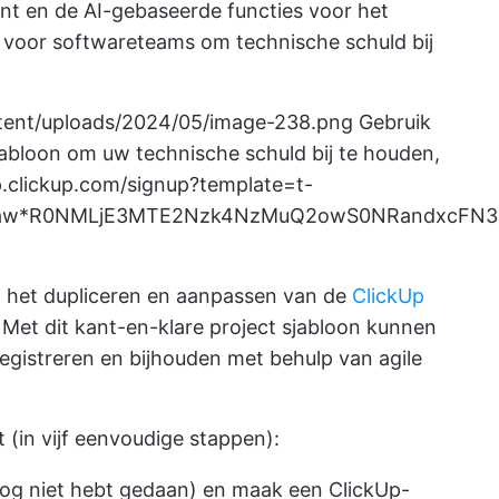
t en de AI-gebaseerde functies voor het
st voor softwareteams om
technische schuld bij
ntent/uploads/2024/05/image-238.png
Gebruik
jabloon om uw technische schuld bij te houden,
p.clickup.com/signup?template=t-
cl_aw*R0NMLjE3MTE2Nzk4NzMuQ2owS0NRandxcFN
het dupliceren en aanpassen van de
ClickUp
 Met dit kant-en-klare project sjabloon kunnen
egistreren en bijhouden met behulp van agile
t (in vijf eenvoudige stappen):
 nog niet hebt gedaan) en maak een ClickUp-