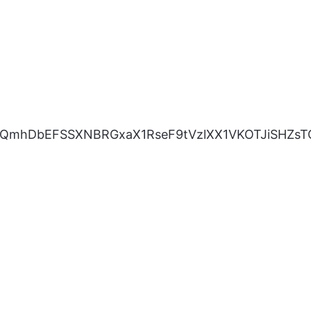
3QmhDbEFSSXNBRGxaX1RseF9tVzlXX1VKOTJiSHZsT