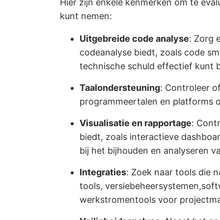
Hier zijn enkele kenmerken om te eva
kunt nemen:
Uitgebreide code analyse
: Zorg 
codeanalyse biedt, zoals code smel
technische schuld effectief kunt 
Taalondersteuning
: Controleer o
programmeertalen en platforms o
Visualisatie en rapportage
: Cont
biedt, zoals interactieve dashboa
bij het bijhouden en analyseren va
Integraties
: Zoek naar tools die
tools, versiebeheersystemen,
soft
werkstromen
tools voor project