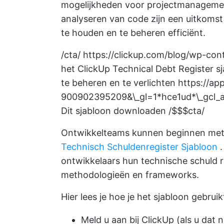
mogelijkheden voor projectmanagemen
analyseren van code zijn een uitkom
te houden en te beheren
efficiënt.
/cta/
https://clickup.com/blog/wp-co
het ClickUp Technical Debt Register s
te beheren en te verlichten
https://ap
900902395209&\_gl=1*hce1ud*\_g
Dit sjabloon downloaden /$$$cta/
Ontwikkelteams kunnen beginnen met 
Technisch Schuldenregister Sjabloon
.
ontwikkelaars hun technische schuld r
methodologieën en frameworks.
Hier lees je hoe je het sjabloon gebruik
Meld u aan bij ClickUp (als u dat