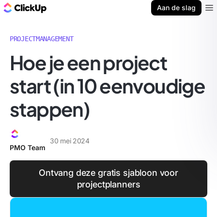
ClickUp Blog
Aan de slag
Ope
PROJECTMANAGEMENT
Hoe je een project
start (in 10 eenvoudige
stappen)
30 mei 2024
PMO Team
Ontvang deze gratis sjabloon voor
projectplanners