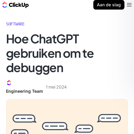
ClickUp Blog
Aan de slag
Ope
SOFTWARE
Hoe ChatGPT
gebruiken om te
debuggen
1 mei 2024
Engineering Team