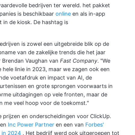
aardevolle bedrijven ter wereld. het pakket
panies is beschikbaar
online
en als in-app
t in de kiosk. De hashtag is
edrijven is zowel een uitgebreide blik op de
ame van de zakelijke trends die het jaar
ur Brendan Vaughan van
Fast Company
. "We
 hele linie in 2023, maar we zagen ook een
ende voetafdruk en impact van AI, de
beurtenissen en grote sprongen voorwaarts in
orme uitdagingen op vele fronten, maar de
en me veel hoop voor de toekomst."
ke prijzen en onderscheidingen voor ClickUp.
een
Inc Power Partner
en een van
Forbes'
 in 2024
. Het bedrijf werd ook uitgeroepen tot