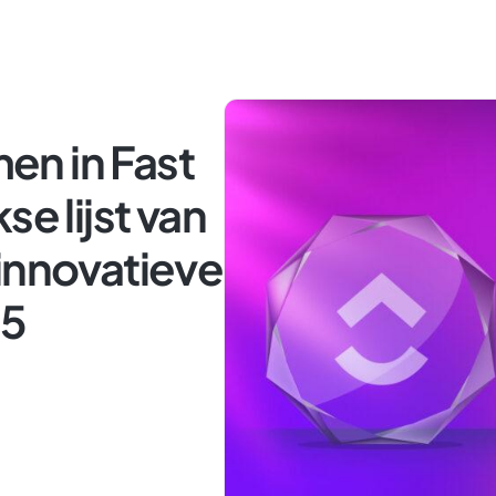
n in Fast
se lijst van
innovatieve
25