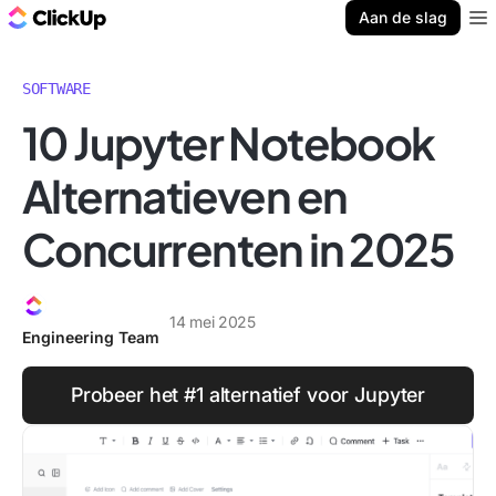
ClickUp Blog
Aan de slag
Ope
SOFTWARE
10 Jupyter Notebook
Alternatieven en
Concurrenten in 2025
14 mei 2025
Engineering Team
Probeer het #1 alternatief voor Jupyter