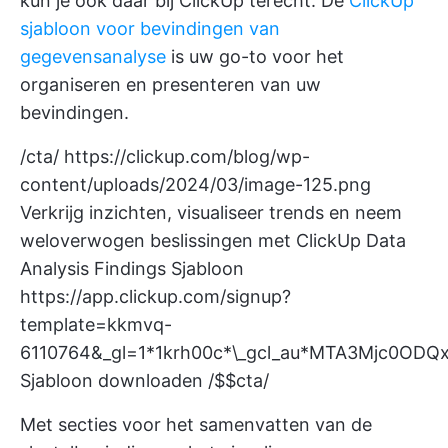
kun je ook daar bij ClickUp terecht. De
ClickUp
sjabloon voor bevindingen van
gegevensanalyse
is uw go-to voor het
organiseren en presenteren van uw
bevindingen.
/cta/
https://clickup.com/blog/wp-
content/uploads/2024/03/image-125.png
Verkrijg inzichten, visualiseer trends en neem
weloverwogen beslissingen met ClickUp Data
Analysis Findings Sjabloon
https://app.clickup.com/signup?
template=kkmvq-
6110764&_gl=1*1krh00c*\_gcl_au*MTA3Mjc0O
Sjabloon downloaden /$$cta/
Met secties voor het samenvatten van de