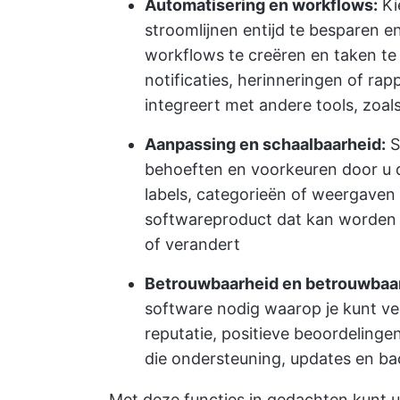
Automatisering en workflows:
Ki
stroomlijnen en
tijd te besparen
en
workflows te creëren en taken te
notificaties, herinneringen of ra
integreert met andere tools, zo
Aanpassing en schaalbaarheid:
S
behoeften en voorkeuren door u 
labels, categorieën of weergaven a
softwareproduct dat kan worden o
of verandert
Betrouwbaarheid en betrouwbaa
software nodig waarop je kunt v
reputatie, positieve beoordeling
die ondersteuning, updates en ba
Met deze functies in gedachten kunt u