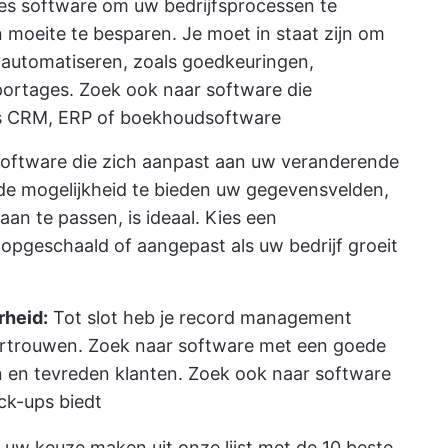
es software om uw bedrijfsprocessen te
 moeite te besparen. Je moet in staat zijn om
 automatiseren, zoals goedkeuringen,
pportages. Zoek ook naar software die
als CRM, ERP of boekhoudsoftware
oftware die zich aanpast aan uw veranderende
de mogelijkheid te bieden uw gegevensvelden,
an te passen, is ideaal. Kies een
pgeschaald of aangepast als uw bedrijf groeit
rheid:
Tot slot heb je record management
ertrouwen. Zoek naar software met een goede
en en tevreden klanten. Zoek ook naar software
ck-ups biedt
 uw keuze maken uit onze lijst met de 10 beste