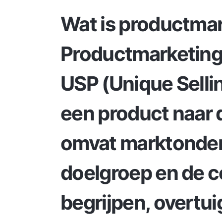
Wat is productma
Productmarketin
USP (Unique Selli
een product naar 
omvat marktonde
doelgroep en de c
begrijpen, overtu