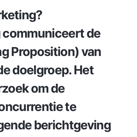
rketing?
g
communiceert de
ng Proposition) van
de doelgroep. Het
rzoek om de
oncurrentie te
igende berichtgeving