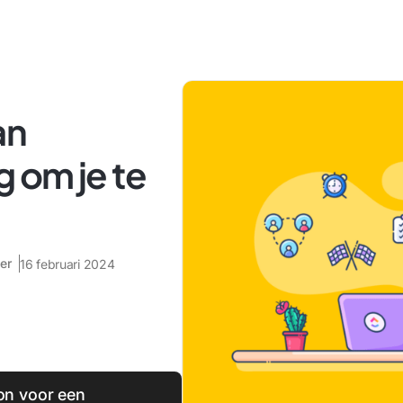
an
 om je te
5
er
16 februari 2024
oon voor een