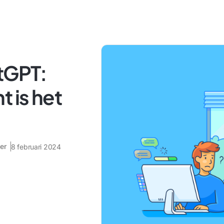
tGPT:
t is het
er
8 februari 2024