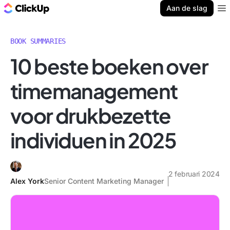
ClickUp Blog
Aan de slag
Ope
BOOK SUMMARIES
10 beste boeken over
timemanagement
voor drukbezette
individuen in 2025
2 februari 2024
Alex York
Senior Content Marketing Manager