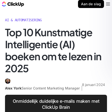
ClickUp Blog
Aan de slag
Ope
AI & AUTOMATISERING
Top 10 Kunstmatige
Intelligentie (AI)
boeken om te lezen in
2025
8 januari 2024
Alex York
Senior Content Marketing Manager
Onmiddellijk duidelijke e-mails maken met
ClickUp Brain