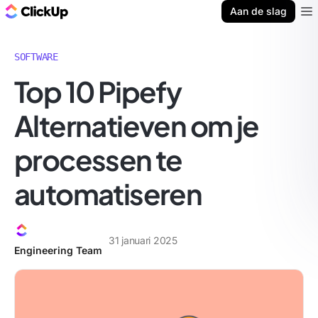
ClickUp Blog
Aan de slag
Ope
SOFTWARE
Top 10 Pipefy
Alternatieven om je
processen te
automatiseren
31 januari 2025
Engineering Team