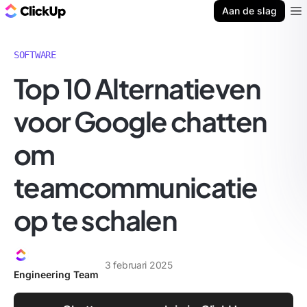
ClickUp Blog
Aan de slag
Ope
SOFTWARE
Top 10 Alternatieven
voor Google chatten
om
teamcommunicatie
op te schalen
3 februari 2025
Engineering Team