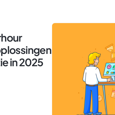
rhour
oplossingen
tie in 2025