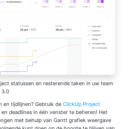
oject statussen en resterende taken in uw team
 3.0
 en tijdlijnen? Gebruik de
ClickUp Project
en deadlines in één venster te beheren! Het
brengen met behulp van
Gantt grafiek
weergave
 volgende kunt doen
op de hoogte te blijven van