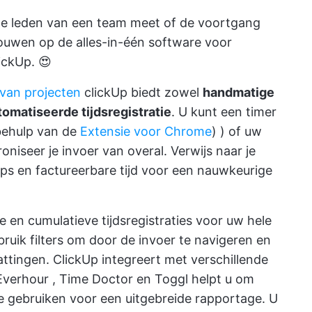
ele leden van een team meet of de voortgang
ouwen op de alles-in-één software voor
lickUp. 😍
 van projecten
clickUp biedt zowel
handmatige
omatiseerde tijdsregistratie
. U kunt een timer
behulp van de
Extensie voor Chrome
) ) of uw
niseer je invoer van overal. Verwijs naar je
ups en factureerbare tijd voor een nauwkeurige
e en cumulatieve tijdsregistraties voor uw hele
ruik filters om door de invoer te navigeren en
attingen.
ClickUp integreert
met verschillende
Everhour
,
Time Doctor
en
Toggl
helpt u om
te gebruiken voor een uitgebreide rapportage. U