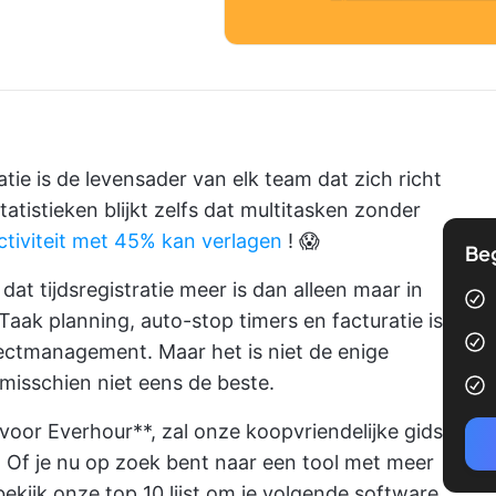
tie is de levensader van elk team dat zich richt
tatistieken blijkt zelfs dat multitasken zonder
ctiviteit met 45% kan verlagen
! 😱
Be
at tijdsregistratie meer is dan alleen maar in
 Taak planning, auto-stop timers en facturatie is
ectmanagement. Maar het is niet de enige
 misschien niet eens de beste.
 voor Everhour**, zal onze koopvriendelijke gids
. Of je nu op zoek bent naar een tool met meer
 bekijk onze top 10 lijst om je volgende software