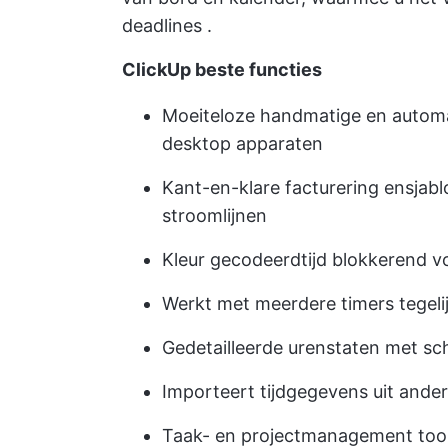
deadlines
.
ClickUp beste functies
Moeiteloze handmatige en automat
desktop apparaten
Kant-en-klare facturering en
sjabl
stroomlijnen
Kleur gecodeerd
tijd blokkerend
vo
Werkt met meerdere timers tegeli
Gedetailleerde urenstaten met sch
Importeert tijdgegevens uit ander
Taak- en projectmanagement too