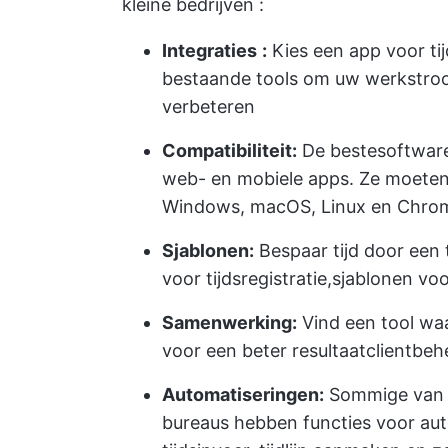
kleine bedrijven
:
Integraties
:
Kies een app voor ti
bestaande tools om uw werkstroom
verbeteren
Compatibiliteit:
De beste
software
web- en mobiele apps. Ze moeten 
Windows, macOS, Linux en Chrome,
Sjablonen:
Bespaar tijd door een 
voor tijdsregistratie
,
sjablonen voo
Samenwerking:
Vind een tool wa
voor een beter resultaat
clientbeh
Automatiseringen:
Sommige van de
bureaus hebben functies voor aut