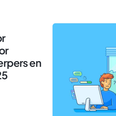
or
or
erpers en
25