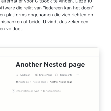
 alternatief voor GitBook te vinden. Deze 10
oftware die reikt van "iedereen kan het doen"
ben platforms opgenomen die zich richten op
nisbanken of beide. U vindt dus zeker een
en voldoet.