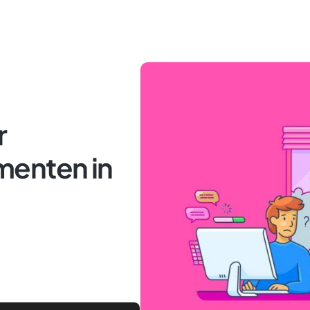
r
menten in