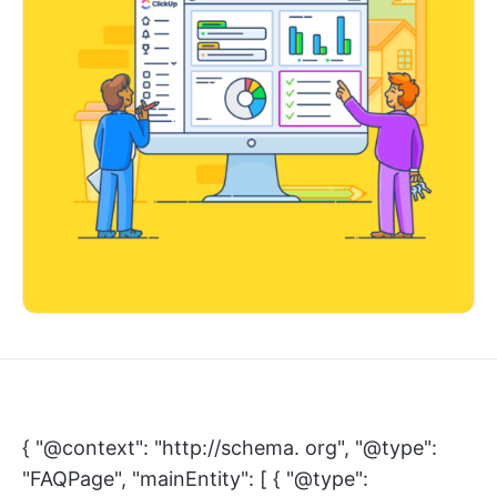
{ "@context": "http://schema. org", "@type":
"FAQPage", "mainEntity": [ { "@type":