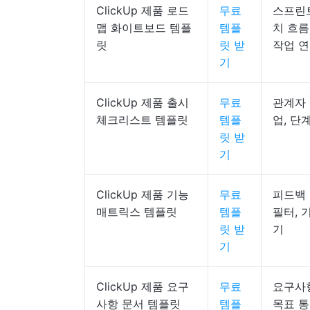
ClickUp 제품 로드
무료
스프린
맵 화이트보드 템플
템플
치 흐름
릿
릿 받
작업 
기
ClickUp 제품 출시
무료
관계자 
체크리스트 템플릿
템플
업, 단
릿 받
기
ClickUp 제품 기능
무료
피드백 
매트릭스 템플릿
템플
필터, 
릿 받
기
기
ClickUp 제품 요구
무료
요구사항
사항 문서 템플릿
템플
목표 통