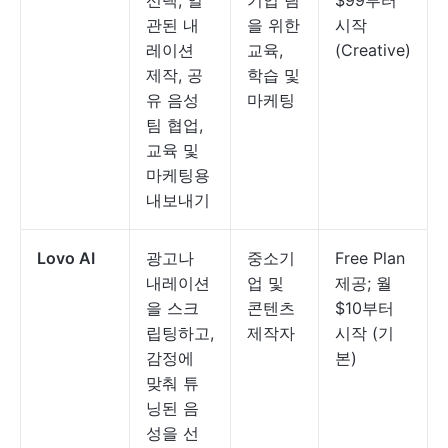
선택, 일
기업 팀
$99부터
관된 내
을 위한
시작
레이션
교육,
(Creative)
제작, 공
학습 및
유 음성
마케팅
팀 협업,
교육 및
마케팅용
내보내기
Lovo AI
광고나
중소기
Free Plan
내레이션
업 및
제공; 월
을 스크
콘텐츠
$10부터
립팅하고,
제작자
시작 (기
감정에
본)
맞춰 튜
닝된 음
성을 선