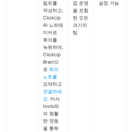
립트를
업 운영
설정 가능
작성하고,
을 포함
ClickUp
한 모든
AI 노트테
크기의
이커로
팀
회의를
녹취하며,
ClickUp
Brain으
로
회의
노트를
요약하고
연결하세
요
. 타사
tools와
의 원활
한 연동
을 통해