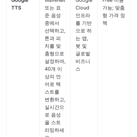
Google
WaveNet
Google
Free 이용
TTS
또는 표
Cloud
가능; 맞춤
준 음성
인프라
형 가격 정
중에서
를 기반
책
선택하고,
으로 하
톤과 피
는 앱,
치를 맞
봇 및
춤형으로
글로벌
설정하며,
비즈니
40개 이
스
상의 언
어로 텍
스트를
변환하고,
실시간으
로 음성
을 스트
리밍하세