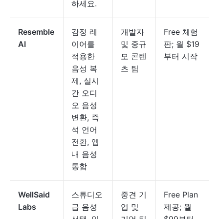
하세요.
Resemble
감정 레
개발자
Free 체험
AI
이어를
및 중규
판; 월 $19
적용한
모 콘텐
부터 시작
음성 복
츠 팀
제, 실시
간 오디
오 음성
변환, 즉
석 언어
전환, 앱
내 음성
통합
WellSaid
스튜디오
중견 기
Free Plan
Labs
급 음성
업 및
제공; 월