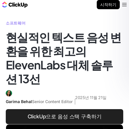
ClickUp 블로그
시작하기
Ope
소프트웨어
현실적인 텍스트 음성 변
환을 위한 최고의
ElevenLabs 대체 솔루
션 13선
2025년 11월 21일
Garima Behal
Senior Content Editor
ClickUp으로 음성 스택 구축하기