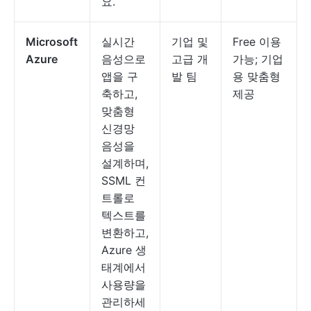
요.
Microsoft
실시간
기업 및
Free 이용
Azure
음성으로
고급 개
가능; 기업
앱을 구
발 팀
용 맞춤형
축하고,
제공
맞춤형
신경망
음성을
설계하며,
SSML 컨
트롤로
텍스트를
변환하고,
Azure 생
태계에서
사용량을
관리하세