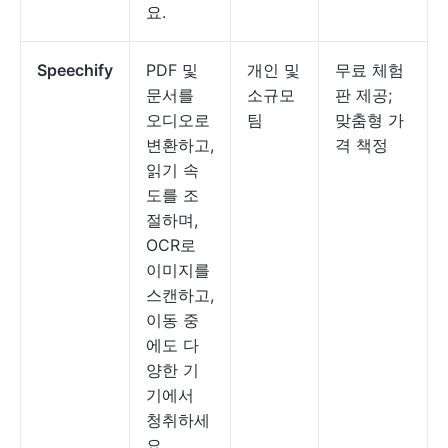
요.
Speechify
PDF 및
개인 및
무료 체험
문서를
소규모
판 제공;
오디오로
팀
맞춤형 가
변환하고,
격 책정
읽기 속
도를 조
절하며,
OCR로
이미지를
스캔하고,
이동 중
에도 다
양한 기
기에서
청취하세
요.