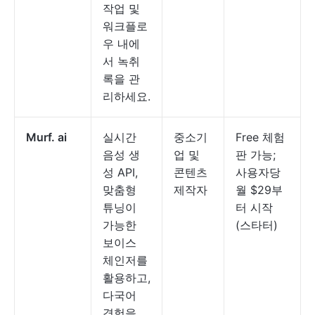
작업 및
워크플로
우 내에
서 녹취
록을 관
리하세요.
Murf. ai
실시간
중소기
Free 체험
음성 생
업 및
판 가능;
성 API,
콘텐츠
사용자당
맞춤형
제작자
월 $29부
튜닝이
터 시작
가능한
(스타터)
보이스
체인저를
활용하고,
다국어
경험을