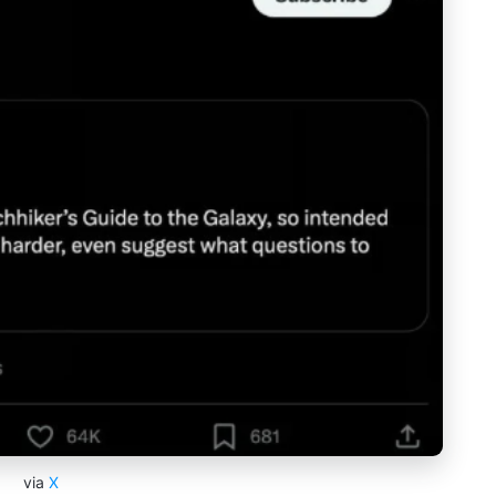
via
X